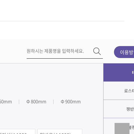
이용방
로스타
750mm
Φ 800mm
Φ 900mm
쟁반
불판