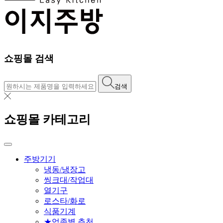
쇼핑몰 검색
검색
쇼핑몰 카테고리
주방기기
냉동/냉장고
씽크대/작업대
열기구
로스타/화로
식품기계
★업종별 추천