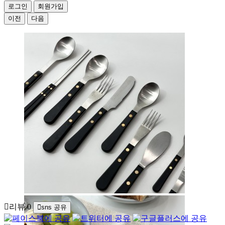
이전
다음
리뷰
0
sns 공유