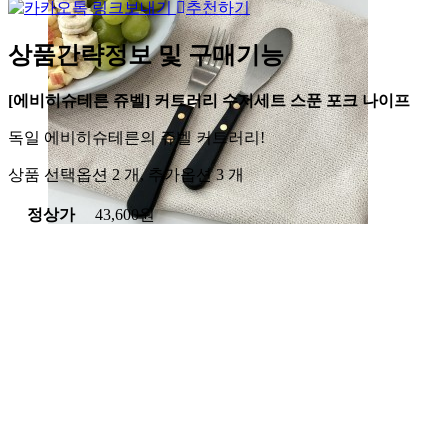
추천하기
상품간략정보 및 구매기능
[에비히슈테른 쥬벨] 커트러리 수저세트 스푼 포크 나이프
독일 에비히슈테른의 쥬벨 커트러리!
상품 선택옵션 2 개, 추가옵션 3 개
정상가
43,600원
할인가
6,100원
포인트
구매금액(추가옵션 제외)의 0%
이지코드
1698301075
배송비결제
주문시 결제
선택옵션
구성
사이즈