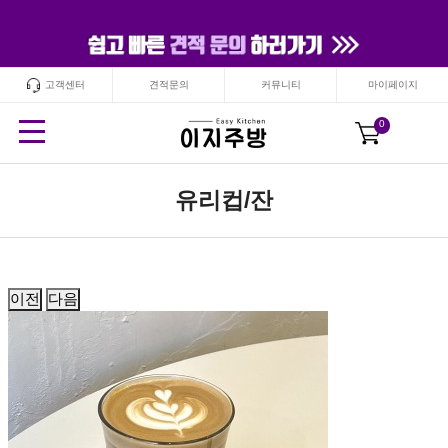
고객센터
견적문의
커뮤니티
마이페이지
24
시간
안보기
닫기
0
유리컵/잔
이전
다음