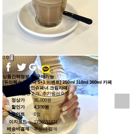
0
상품간략정보 및 구매기능
[듀라렉스 피카디 5+1 이벤트] 250ml 310ml 360ml 카페
플랫화이트 아인슈페너 크림라떼
상품 선택옵션 2 개, 추가옵션 0 개
정상가
35,000원
할인가
4,300원
0점
포인트
이지코드
1706591871
배송비결제
주문시 결제