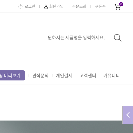
0
로그인
회원가입
주문조회
쿠폰존
림 미리보기
견적문의
개인결제
고객센터
커뮤니티