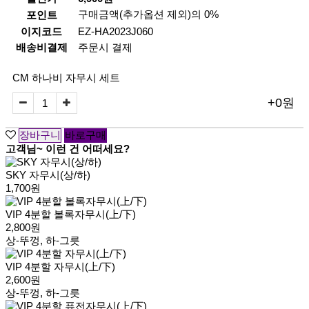
구매금액(추가옵션 제외)의 0%
포인트
이지코드
EZ-HA2023J060
배송비결제
주문시 결제
CM 하나비 자무시 세트
+0원
고객님~ 이런 건 어떠세요?
SKY 자무시(상/하)
1,700원
VIP 4분할 볼록자무시(上/下)
2,800원
상-뚜껑, 하-그릇
VIP 4분할 자무시(上/下)
2,600원
상-뚜껑, 하-그릇