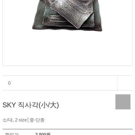
0
SKY 직사각(小/大)
소/대, 2 size│중-단종
할인가
3,800원