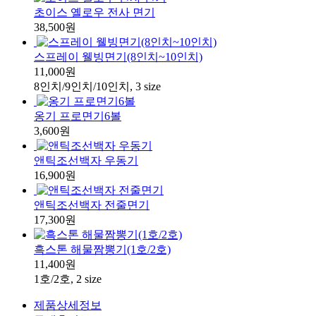
초이스 옐로우 전사 면기
38,500원
스프레이 웰빙면기(8인치~10인치)
11,000원
8인치/9인치/10인치, 3 size
옹기 프로면기6볼
3,600원
앤틱조선백자 우동기
16,900원
앤틱조선백자 전줄면기
17,300원
흑스톤 해물짬뽕기(1호/2호)
11,400원
1호/2호, 2 size
제품상세정보