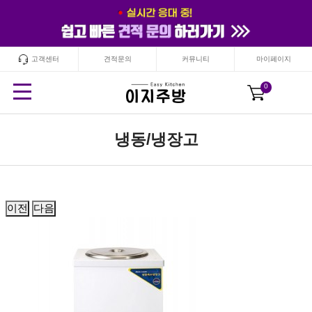
고객센터
견적문의
커뮤니티
마이페이지
24
시간
안보기
닫기
0
냉동/냉장고
이전
다음