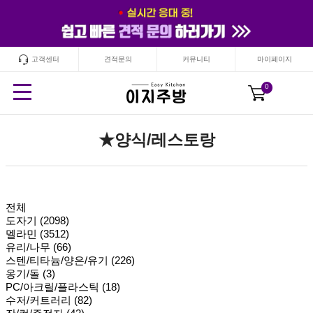
고객센터
견적문의
커뮤니티
마이페이지
24
시간
안보기
닫기
0
★양식/레스토랑
전체
도자기 (2098)
멜라민 (3512)
유리/나무 (66)
스텐/티타늄/양은/유기 (226)
옹기/돌 (3)
PC/아크릴/플라스틱 (18)
수저/커트러리 (82)