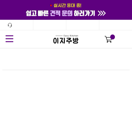
고객센터
견적문의
커뮤니티
마이페이지
24
시간
안보기
닫기
0
-원형접시(도자기)
전체
도자기 (2098)
멜라민 (3512)
유리/나무 (66)
스텐/티타늄/양은/유기 (226)
옹기/돌 (3)
PC/아크릴/플라스틱 (18)
수저/커트러리 (82)