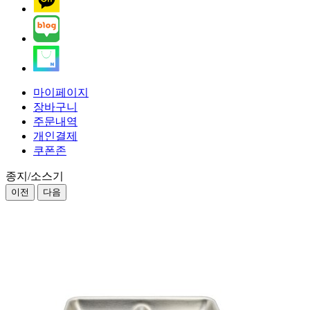
마이페이지
장바구니
주문내역
개인결제
쿠폰존
종지/소스기
이전
다음