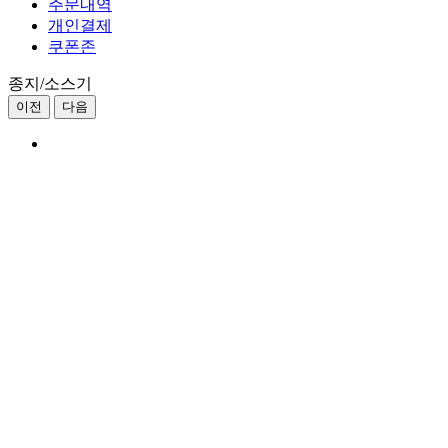
주문내역
개인결제
쿠폰존
종지/소스기
이전
다음