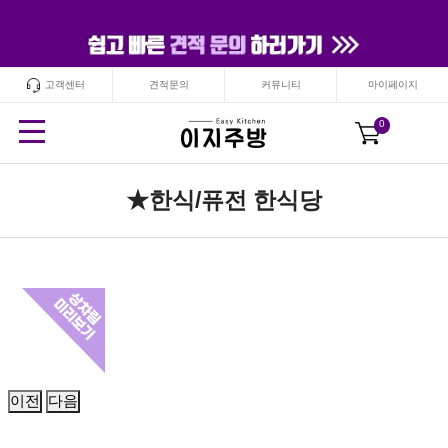
고객센터
견적문의
커뮤니티
마이페이지
24
시간
안보기
닫기
0
★한식/퓨전 한식당
이전
다음