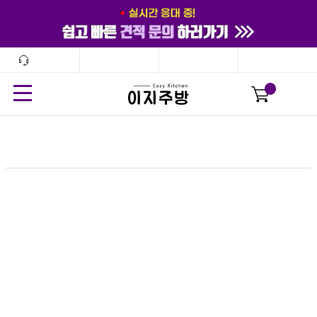
고객센터
견적문의
커뮤니티
마이페이지
24
시간
안보기
닫기
0
세이라
전체
도자기 (2098)
멜라민 (3512)
유리/나무 (66)
스텐/티타늄/양은/유기 (226)
옹기/돌 (3)
PC/아크릴/플라스틱 (18)
수저/커트러리 (82)