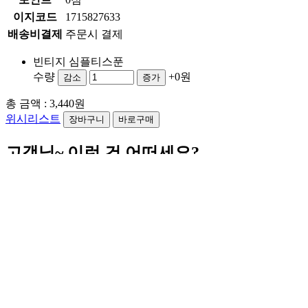
이지코드
1715827633
배송비결제
주문시 결제
빈티지 심플티스푼
수량
+0원
감소
증가
총 금액 :
3,440원
위시리스트
고객님~ 이런 건 어떠세요?
Previous