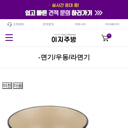
고객센터
견적문의
커뮤니티
마이페이지
24
시간
안보기
닫기
0
-면기/우동/라면기
이전
다음