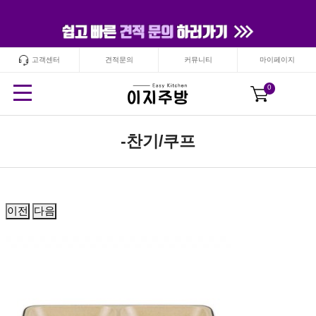
고객센터
견적문의
커뮤니티
마이페이지
24
시간
안보기
닫기
0
-찬기/쿠프
이전
다음